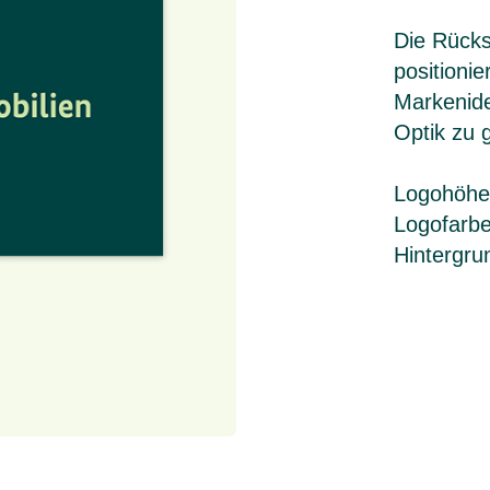
Die Rückse
positioni
Markenide
Optik zu 
Logohöhe
Logofarbe
Hintergru