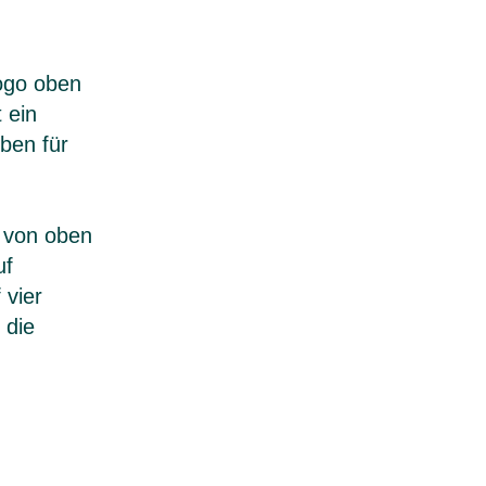
Logo oben
 ein
rben für
 von oben
uf
 vier
 die