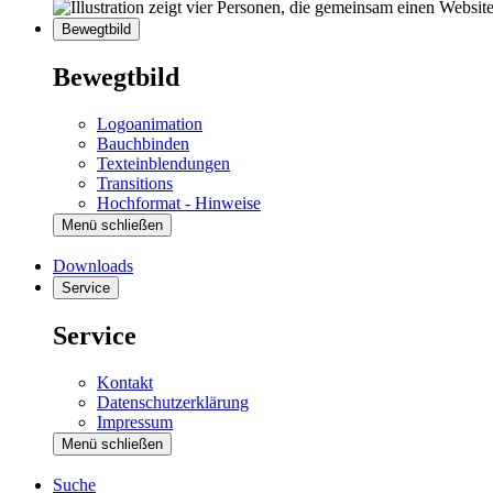
Bewegtbild
Bewegtbild
Logoanimation
Bauchbinden
Texteinblendungen
Transitions
Hochformat - Hinweise
Menü schließen
Downloads
Service
Service
Kontakt
Datenschutzerklärung
Impressum
Menü schließen
Suche