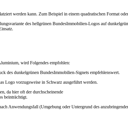
 platziert werden kann. Zum Beispiel in einem quadratischen Format
llungsvariante des hellgrünen BundesImmobilien-Logos auf dunkelgrü
insatz.
 Aluminium, wird Folgendes empfohlen:
 Druck des dunkelgrünen BundesImmobilien-Signets empfehlenswert.
e das Logo vorzugsweise in Schwarz ausgeführt werden.
en, da hier oft der durchscheinende
 beinträchtigt.
st je nach Anwendungsfall (Umgebung oder Untergrund des anzubringend